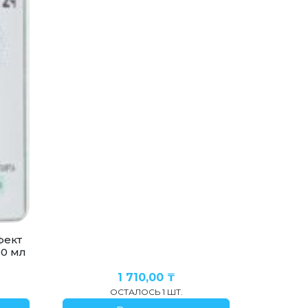
фект
50 мл
1 710,00
₸
ОСТАЛОСЬ 1 ШТ.