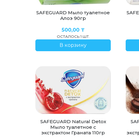
SAFEGUARD Мыло туалетное
SAFE
Алоэ 90гр
500,00
₸
ОСТАЛОСЬ 1 ШТ.
В корзину
SAFEGUARD Natural Detox
SA
Мыло туалетное с
экстрактом Граната 110гр
экст