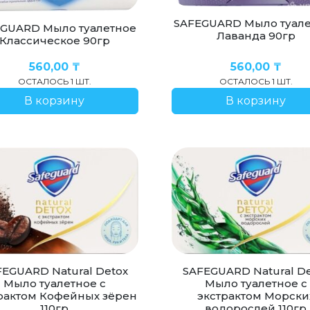
SAFEGUARD Мыло туал
GUARD Мыло туалетное
Лаванда 90гр
Классическое 90гр
560,00
₸
560,00
₸
ОСТАЛОСЬ 1 ШТ.
ОСТАЛОСЬ 1 ШТ.
В корзину
В корзину
SAFEGUARD Natural De
FEGUARD Natural Detox
Мыло туалетное с
Мыло туалетное с
экстрактом Морски
рактом Кофейных зёрен
водорослей 110гр
110гр