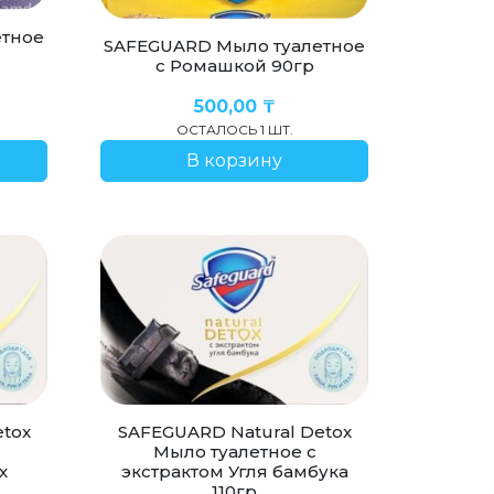
етное
SAFEGUARD Мыло туалетное
с Ромашкой 90гр
500,00
₸
ОСТАЛОСЬ 1 ШТ.
В корзину
tox
SAFEGUARD Natural Detox
Мыло туалетное с
х
экстрактом Угля бамбука
110гр