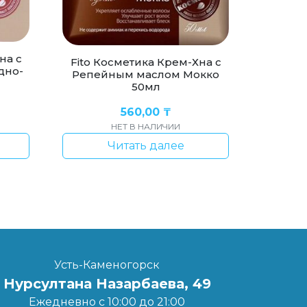
на с
Fito Косметика Крем-Хна с
дно-
Репейным маслом Мокко
50мл
560,00
₸
НЕТ В НАЛИЧИИ
Читать далее
Усть-Каменогорск
Нурсултана Назарбаева, 49
Ежедневно с 10:00 до 21:00