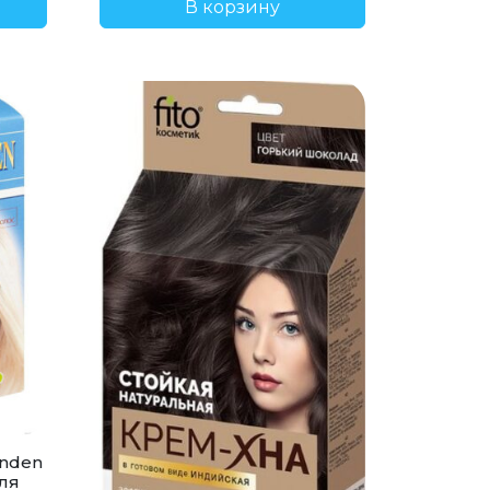
В корзину
onden
ля