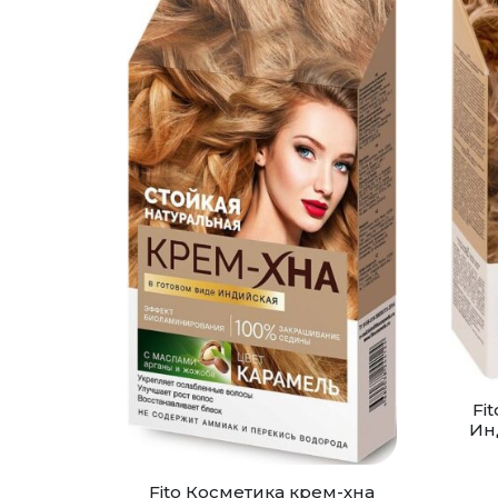
Fi
Ин
Fito Косметика крем-хна