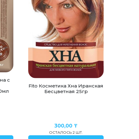
на с
м
Fito Косметика Хна Иранская
0мл
Бесцветная 25гр
300,00
₸
ОСТАЛОСЬ 2 ШТ.