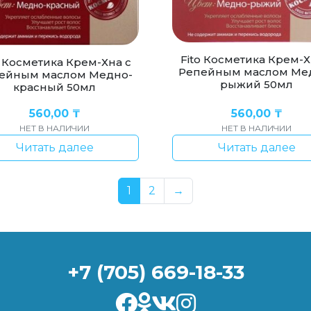
Fito Косметика Крем-Х
o Косметика Крем-Хна с
Репейным маслом Ме
ейным маслом Медно-
рыжий 50мл
красный 50мл
560,00
₸
560,00
₸
НЕТ В НАЛИЧИИ
НЕТ В НАЛИЧИИ
Читать далее
Читать далее
1
2
→
+7 (705) 669-18-33