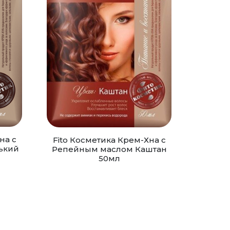
на с
Fito Косметика Крем-Хна с
ький
Репейным маслом Каштан
50мл