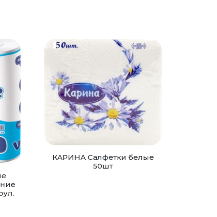
КАРИНА Салфетки белые
50шт
ые
шние
рул.