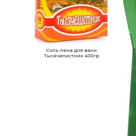
Соль-пена для ванн
Тысячелистник 400гр