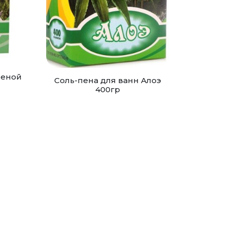
пеной
Соль-пена для ванн Алоэ
400гр