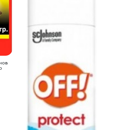
нов
р