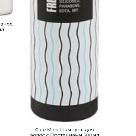
ивное
мл
Cafe Mimi Шампунь для
волос с Протеинами 300мл