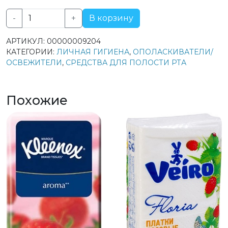
-
+
В корзину
Количество
товара
АРТИКУЛ:
00000009204
Colgate
КАТЕГОРИИ:
ЛИЧНАЯ ГИГИЕНА
,
ОПОЛАСКИВАТЕЛИ/
ополаскиватель
ОСВЕЖИТЕЛИ
,
СРЕДСТВА ДЛЯ ПОЛОСТИ РТА
для
полости
рта
Похожие
Plax
Свежесть
чая
500мл