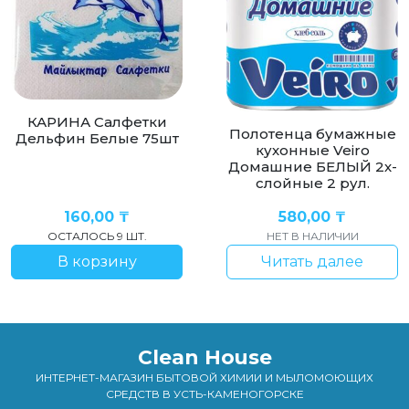
КАРИНА Салфетки
Полотенца бумажные
Дельфин Белые 75шт
кухонные Veiro
Домашние БЕЛЫЙ 2х-
слойные 2 рул.
160,00
₸
580,00
₸
ОСТАЛОСЬ 9 ШТ.
НЕТ В НАЛИЧИИ
В корзину
Читать далее
Clean House
ИНТЕРНЕТ-МАГАЗИН БЫТОВОЙ ХИМИИ И МЫЛОМОЮЩИХ
СРЕДСТВ В УСТЬ-КАМЕНОГОРСКЕ