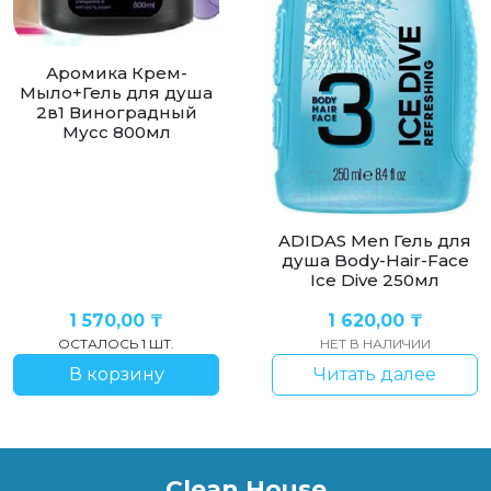
Аромика Крем-
Мыло+Гель для душа
2в1 Виноградный
Мусс 800мл
ADIDAS Men Гель для
душа Body-Hair-Face
Ice Dive 250мл
1 570,00
₸
1 620,00
₸
ОСТАЛОСЬ 1 ШТ.
НЕТ В НАЛИЧИИ
В корзину
Читать далее
Clean House