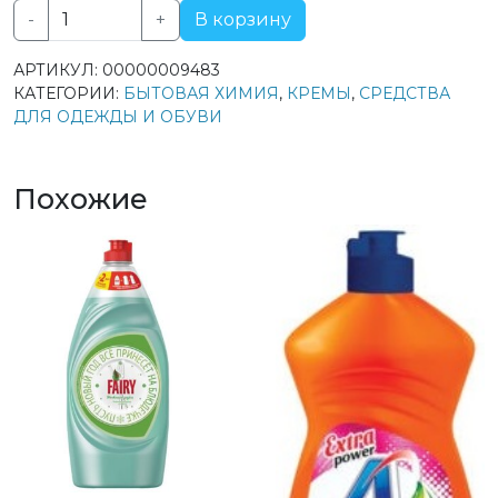
-
+
В корзину
Количество
товара
АРТИКУЛ:
00000009483
Дивидик
КАТЕГОРИИ:
БЫТОВАЯ ХИМИЯ
,
КРЕМЫ
,
СРЕДСТВА
крем-
ДЛЯ ОДЕЖДЫ И ОБУВИ
блеск
для
обуви
Похожие
для
гладкой
кожи
Бесцветный
55мл