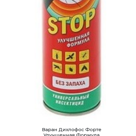
Варан Дихлофос Форте
Улучшенная Формула