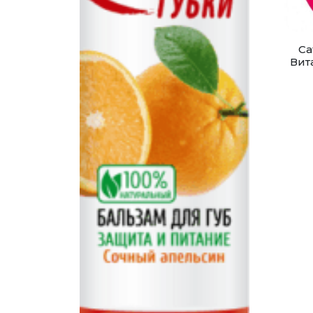
Ca
Вит