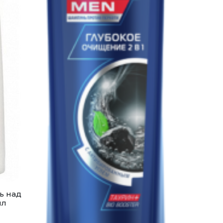
ь над
мл