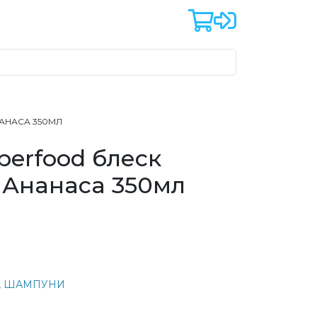
НАНАСА 350МЛ
perfood блеск
м Ананаса 350мл
,
ШАМПУНИ