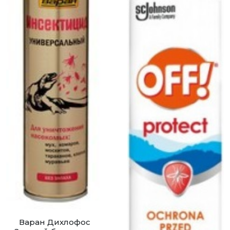
Варан Дихлофос