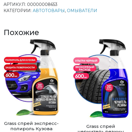
товара
АРТИКУЛ:
00000008653
Grass
КАТЕГОРИИ:
АВТОТОВАРЫ
,
ОМЫВАТЕЛИ
летний
омыватель
для
Похожие
стёкол
Summer
Shine
5л
Grass спрей экспресс-
Grass спрей
полироль Кузова
чернитель резины