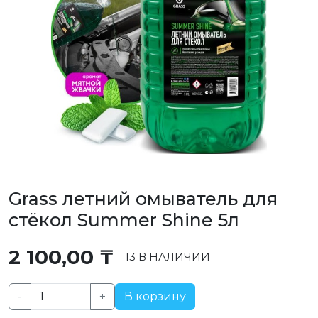
Grass летний омыватель для
стёкол Summer Shine 5л
2 100,00
₸
13 В НАЛИЧИИ
-
+
В корзину
Количество