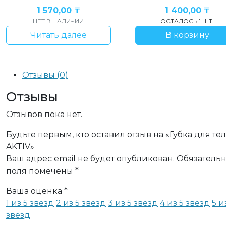
1 570,00
₸
1 400,00
₸
НЕТ В НАЛИЧИИ
ОСТАЛОСЬ 1 ШТ.
Читать далее
В корзину
Отзывы (0)
Отзывы
Отзывов пока нет.
Будьте первым, кто оставил отзыв на «Губка для те
AKTIV»
Ваш адрес email не будет опубликован.
Обязатель
поля помечены
*
Ваша оценка
*
1 из 5 звёзд
2 из 5 звёзд
3 из 5 звёзд
4 из 5 звёзд
5 и
звёзд