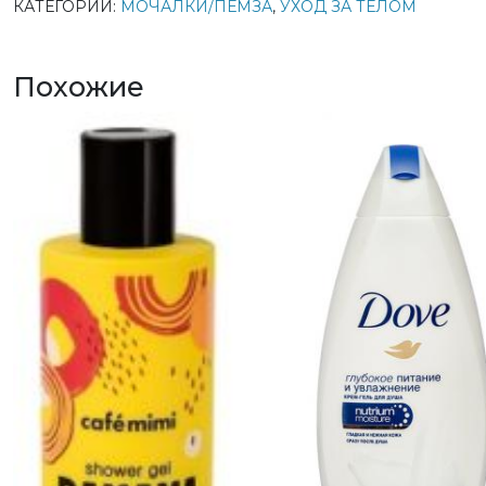
КАТЕГОРИИ:
МОЧАЛКИ/ПЕМЗА
,
УХОД ЗА ТЕЛОМ
для
тела
AKTIV
Похожие