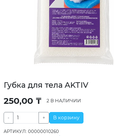
Губка для тела AKTIV
250,00
₸
2 В НАЛИЧИИ
-
+
В корзину
Количество
товара
АРТИКУЛ:
00000010260
Губка