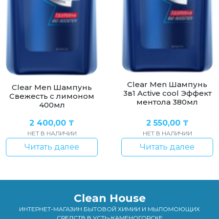
Clear Men Шампунь
Clear Men Шампунь
3в1 Active cool Эффект
Свежесть с лимоном
ментола 380мл
400мл
2 400,00
₸
2 550,00
₸
НЕТ В НАЛИЧИИ
НЕТ В НАЛИЧИИ
Читать далее
Читать далее
Clean House
ИНТЕРНЕТ-МАГАЗИН БЫТОВОЙ ХИМИИ И МЫЛОМОЮЩИХ
СРЕДСТВ В УСТЬ-КАМЕНОГОРСКЕ