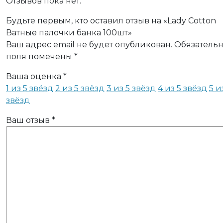
Отзывов пока нет.
Будьте первым, кто оставил отзыв на «Lady Cotton
Ватные палочки банка 100шт»
Ваш адрес email не будет опубликован.
Обязатель
поля помечены
*
Ваша оценка
*
1 из 5 звёзд
2 из 5 звёзд
3 из 5 звёзд
4 из 5 звёзд
5 и
звёзд
Ваш отзыв
*