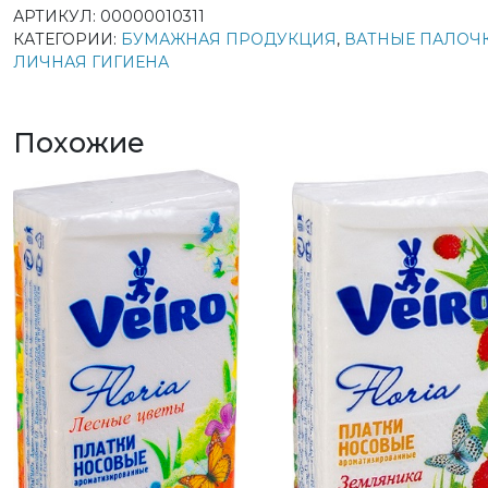
товара
АРТИКУЛ:
00000010311
Lady
КАТЕГОРИИ:
БУМАЖНАЯ ПРОДУКЦИЯ
,
ВАТНЫЕ ПАЛОЧ
Cotton
ЛИЧНАЯ ГИГИЕНА
Ватные
палочки
банка
Похожие
100шт