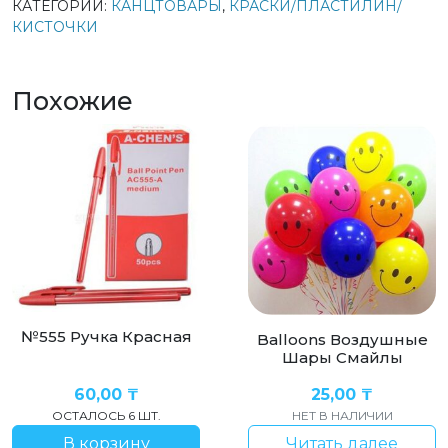
КАТЕГОРИИ:
КАНЦТОВАРЫ
,
КРАСКИ/ПЛАСТИЛИН/
Пластилин
КИСТОЧКИ
12шт
Похожие
№555 Ручка Красная
Balloons Воздушные
Шары Смайлы
60,00
₸
25,00
₸
ОСТАЛОСЬ 6 ШТ.
НЕТ В НАЛИЧИИ
В корзину
Читать далее