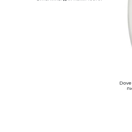
Dove
п