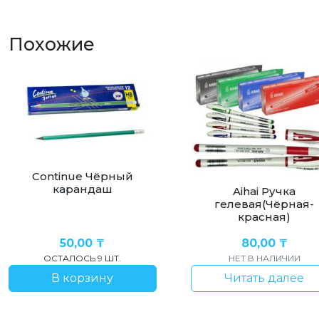
клей
ПВА
65мл
Похожие
Continue Чёрный
карандаш
Aihai Ручка
гелевая(Чёрная-
красная)
50,00
₸
80,00
₸
ОСТАЛОСЬ 9 ШТ.
НЕТ В НАЛИЧИИ
В корзину
Читать далее