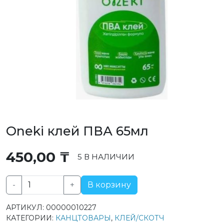
Oneki клей ПВА 65мл
450,00
₸
5 В НАЛИЧИИ
-
+
В корзину
Количество
товара
АРТИКУЛ:
00000010227
Oneki
КАТЕГОРИИ:
КАНЦТОВАРЫ
,
КЛЕЙ/СКОТЧ