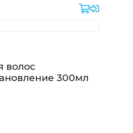
я волос
тановление 300мл