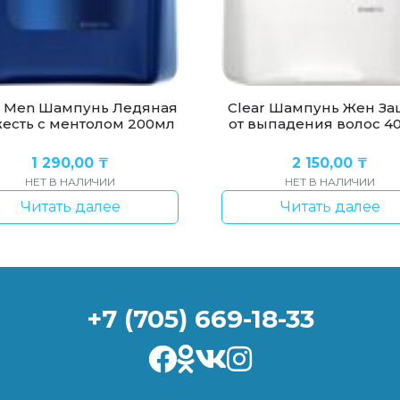
r Men Шампунь Ледяная
Clear Шампунь Жен За
есть с ментолом 200мл
от выпадения волос 4
1 290,00
₸
2 150,00
₸
НЕТ В НАЛИЧИИ
НЕТ В НАЛИЧИИ
Читать далее
Читать далее
+7 (705) 669-18-33