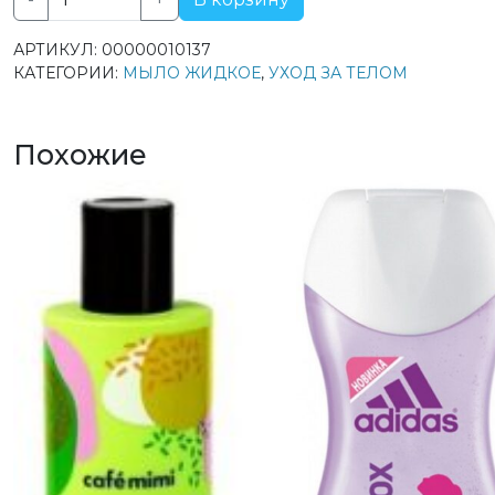
Количество
товара
АРТИКУЛ:
00000010137
Synergetic
КАТЕГОРИИ:
МЫЛО ЖИДКОЕ
,
УХОД ЗА ТЕЛОМ
мыло
жидкое
Антибактериальное
Похожие
Луговые
травы
500мл