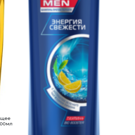
ющее
100мл