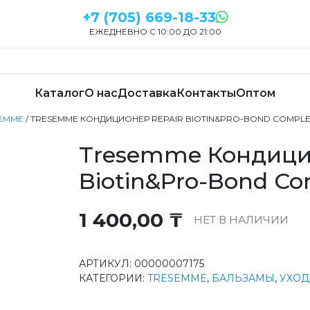
+7 (705) 669-18-33
ЕЖЕДНЕВНО С 10:00 ДО 21:00
Каталог
О нас
Доставка
Контакты
Оптом
EMME
/ TRESEMME КОНДИЦИОНЕР REPAIR BIOTIN&PRO-BOND COMPL
Tresemme Кондици
Biotin&Pro-Bond C
1 400,00
₸
НЕТ В НАЛИЧИИ
АРТИКУЛ:
00000007175
КАТЕГОРИИ:
TRESEMME
,
БАЛЬЗАМЫ
,
УХОД