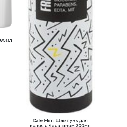
380мл
Cafe Mimi Шампунь для
волос с Кератином 300мл