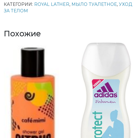
Туалетное
КАТЕГОРИИ:
ROYAL LATHER
,
МЫЛО ТУАЛЕТНОЕ
,
УХОД
мыло
ЗА ТЕЛОМ
ROYAL
LATHER
EMERALD
Похожие
GREEN
150гр