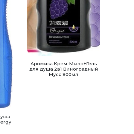
Аромика Крем-Мыло+Гель
для душа 2в1 Виноградный
Мусс 800мл
душа
nergy