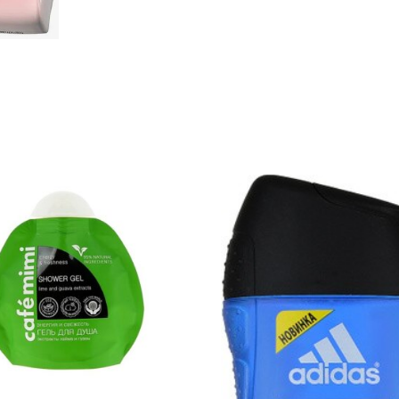
мыло
Роза
90гр