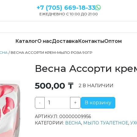
+7 (705) 669-18-33
ЕЖЕДНЕВНО С 10:00 ДО 21:00
Каталог
О нас
Доставка
Контакты
Оптом
СНА
/ ВЕСНА АССОРТИ КРЕМ-МЫЛО РОЗА 90ГР
Весна Ассорти кре
500,00
₸
2 В НАЛИЧИИ
-
+
В корзину
Количество
товара
АРТИКУЛ:
00000009956
Весна
КАТЕГОРИИ:
ВЕСНА
,
МЫЛО ТУАЛЕТНОЕ
,
УХ
Ассорти
крем-