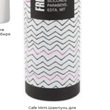
ив
мбиря
Cafe Mimi Шампунь для