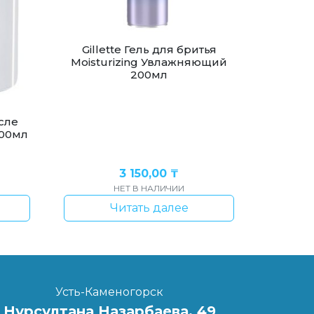
Gillette Гель для бритья
Moisturizing Увлажняющий
200мл
сле
100мл
3 150,00
₸
НЕТ В НАЛИЧИИ
Читать далее
Усть-Каменогорск
Нурсултана Назарбаева, 49