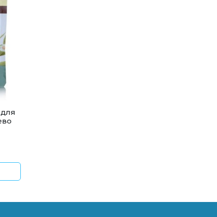
 для
ево