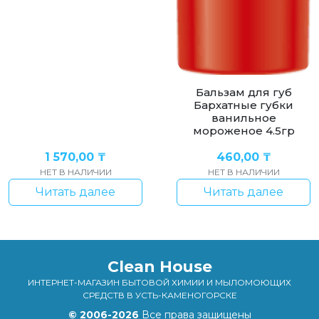
Бальзам для губ
Бархатные губки
ванильное
мороженое 4.5гр
1 570,00
₸
460,00
₸
НЕТ В НАЛИЧИИ
НЕТ В НАЛИЧИИ
Читать далее
Читать далее
Clean House
ИНТЕРНЕТ-МАГАЗИН БЫТОВОЙ ХИМИИ И МЫЛОМОЮЩИХ
СРЕДСТВ В УСТЬ-КАМЕНОГОРСКЕ
© 2006-2026
Все права защищены