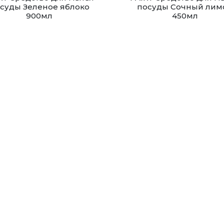
суды Зеленое яблоко
посуды Сочный лим
900мл
450мл