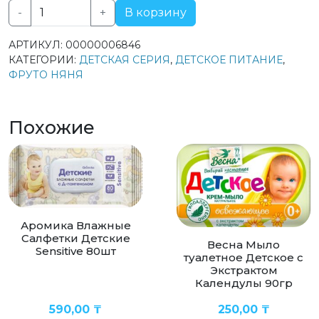
-
+
В корзину
Количество
товара
АРТИКУЛ:
00000006846
Фруто
КАТЕГОРИИ:
ДЕТСКАЯ СЕРИЯ
,
ДЕТСКОЕ ПИТАНИЕ
,
Няня
ФРУТО НЯНЯ
фруктовые
кусочки
Яблоко
Похожие
Персик
Маракуйя
15гр
Аромика Влажные
Салфетки Детские
Весна Мыло
Sensitive 80шт
туалетное Детское с
Экстрактом
Календулы 90гр
590,00
₸
250,00
₸