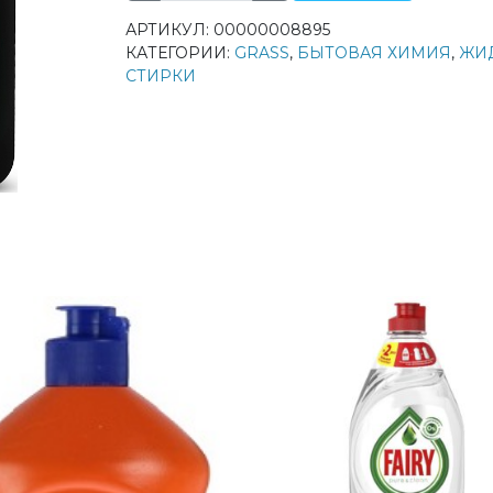
товара
АРТИКУЛ:
00000008895
Grass
КАТЕГОРИИ:
GRASS
,
БЫТОВАЯ ХИМИЯ
,
ЖИ
Alpi
СТИРКИ
Black
гель-
концентрат
для
стирки
Чёрного
белья
эффект
Восстановления
1800мл