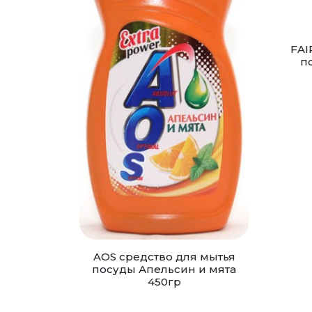
FAI
п
AOS cредство для мытья
посуды Апельсин и мята
450гр