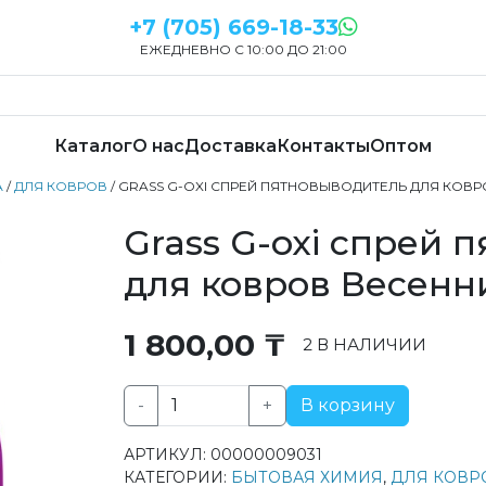
+7 (705) 669-18-33
ЕЖЕДНЕВНО С 10:00 ДО 21:00
Каталог
О нас
Доставка
Контакты
Оптом
А
/
ДЛЯ КОВРОВ
/ GRASS G-OXI СПРЕЙ ПЯТНОВЫВОДИТЕЛЬ ДЛЯ КОВ
Grass G-oxi спрей 
для ковров Весенн
1 800,00
₸
2 В НАЛИЧИИ
-
+
В корзину
Количество
товара
АРТИКУЛ:
00000009031
Grass
КАТЕГОРИИ:
БЫТОВАЯ ХИМИЯ
,
ДЛЯ КОВР