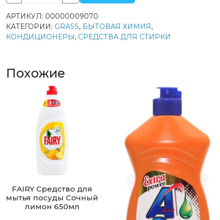
товара
АРТИКУЛ:
00000009070
Grass
КАТЕГОРИИ:
GRASS
,
БЫТОВАЯ ХИМИЯ
,
кондиционер
КОНДИЦИОНЕРЫ
,
СРЕДСТВА ДЛЯ СТИРКИ
для
белья
Eva
Похожие
Lavander
5л
FAIRY Средство для
мытья посуды Сочный
лимон 650мл