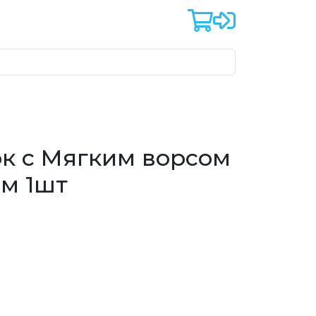
ок с Мягким ворсом
см 1шт