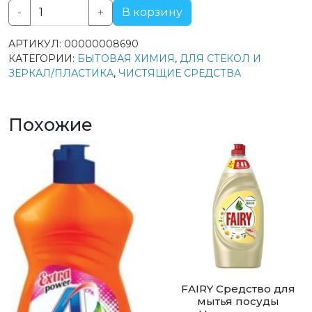
-
+
В корзину
Количество
товара
АРТИКУЛ:
00000008690
Grass
КАТЕГОРИИ:
БЫТОВАЯ ХИМИЯ
,
ДЛЯ СТЕКОЛ И
спрей
ЗЕРКАЛ/ПЛАСТИКА
,
ЧИСТЯЩИЕ СРЕДСТВА
2в1
для
чистки
Похожие
стёкол
и
зеркал
Clean
Glass
Голубая
лагуна
600мл
FAIRY Средство для
мытья посуды