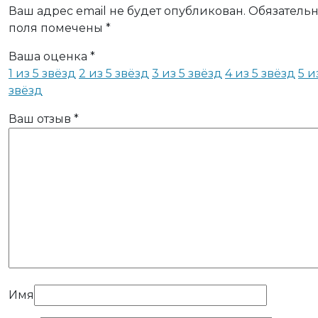
Ваш адрес email не будет опубликован.
Обязатель
поля помечены
*
Ваша оценка
*
1 из 5 звёзд
2 из 5 звёзд
3 из 5 звёзд
4 из 5 звёзд
5 и
звёзд
Ваш отзыв
*
Имя