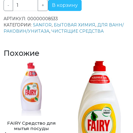
-
+
В корзину
Количество
товара
АРТИКУЛ:
00000008533
SANFOR
КАТЕГОРИИ:
SANFOR
,
БЫТОВАЯ ХИМИЯ
,
ДЛЯ ВАНН/
средство
РАКОВИН/УНИТАЗА
,
ЧИСТЯЩИЕ СРЕДСТВА
для
уборки
ванной
Похожие
и
туалета
WC
gel
Морской
бриз
750гр
FAIRY Средство для
мытья посуды