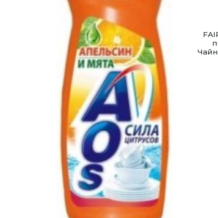
FAI
п
Чайн