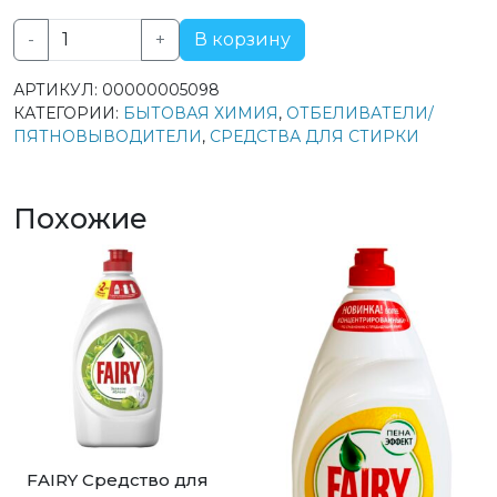
-
+
В корзину
Количество
товара
АРТИКУЛ:
00000005098
Vanish
КАТЕГОРИИ:
БЫТОВАЯ ХИМИЯ
,
ОТБЕЛИВАТЕЛИ/
гель
ПЯТНОВЫВОДИТЕЛИ
,
СРЕДСТВА ДЛЯ СТИРКИ
пятновыводитель
для
тканей
Похожие
Oxi
Action
Забота
о
цвете
2л
FAIRY Средство для