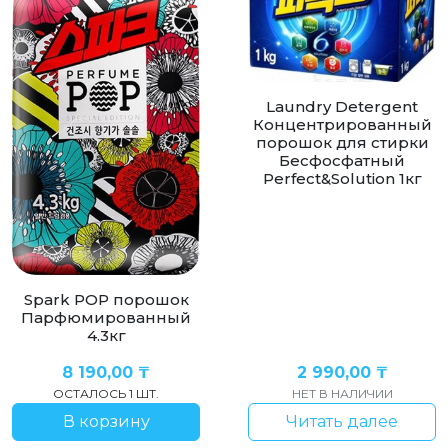
Laundry Detergent
Концентрированный
порошок для стирки
Бесфосфатный
Perfect&Solution 1кг
Spark POP порошок
Парфюмированный
4.3кг
8 190,00
₸
2 990,00
₸
ОСТАЛОСЬ 1 ШТ.
НЕТ В НАЛИЧИИ
В корзину
Читать далее