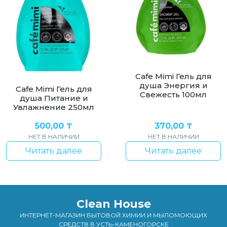
Cafe Mimi Гель для
душа Энергия и
Cafe Mimi Гель для
Свежесть 100мл
душа Питание и
Увлажнение 250мл
500,00
₸
370,00
₸
НЕТ В НАЛИЧИИ
НЕТ В НАЛИЧИИ
Читать далее
Читать далее
Clean House
ИНТЕРНЕТ-МАГАЗИН БЫТОВОЙ ХИМИИ И МЫЛОМОЮЩИХ
СРЕДСТВ В УСТЬ-КАМЕНОГОРСКЕ